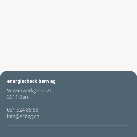
energiecheck bern ag
Wasserwerkgasse 21
3011 Bern
031 524 88 88
nf
cb
g
ch