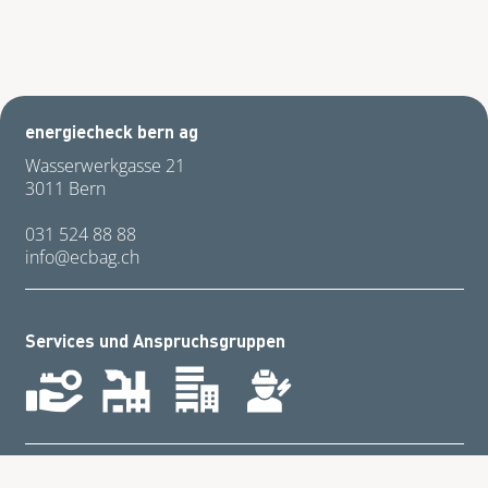
energiecheck bern ag
Wasserwerkgasse 21
3011 Bern
031 524 88 88
nf
cb
g
ch
Services und Anspruchsgruppen