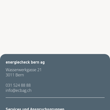
energiecheck bern ag
Wasserwerkgasse 21
3011 Bern
031 524 88 88
nf
cb
g
ch
Services und Anspruchsgruppen