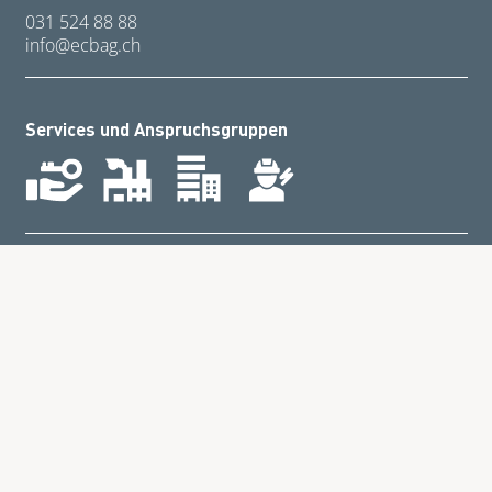
031 524 88 88
nf
cb
g
ch
Services und Anspruchsgruppen
Kontakt
AGB
Preislisten
Impressum
Datenschutz