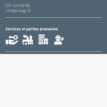
031 524 88 88
nf
cb
g
ch
Services et parties prenantes
Contact
CONDITIONS GÉNÉRALES
DE VENTE
Listes de
Mentions légales
prix
Protection des données