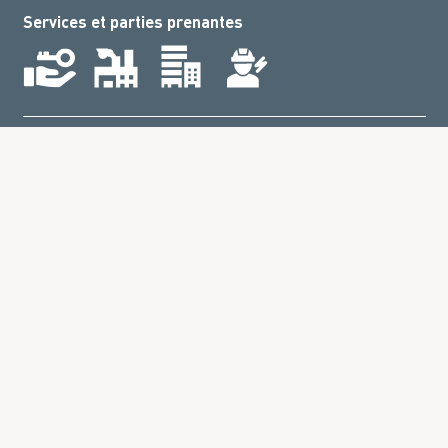
Services et parties prenantes
Contact
CONDITIONS GÉNÉRALES
DE VENTE
Listes de
Mentions légales
prix
Protection des données