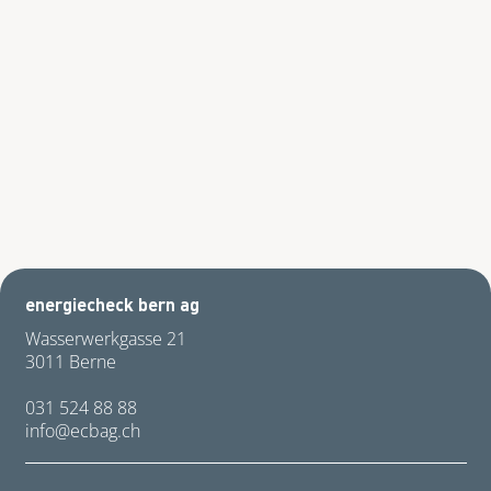
energiecheck bern ag
Wasserwerkgasse 21
3011 Berne
031 524 88 88
nf
cb
g
ch