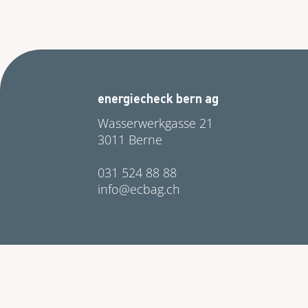
energiecheck bern ag
Wasserwerkgasse 21
3011 Berne
031 524 88 88
nf
cb
g
ch