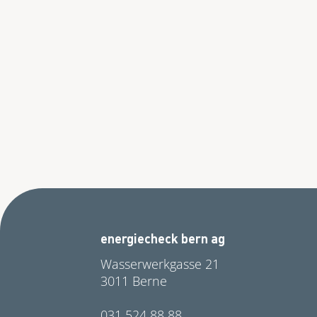
energiecheck bern ag
Wasserwerkgasse 21
3011 Berne
031 524 88 88