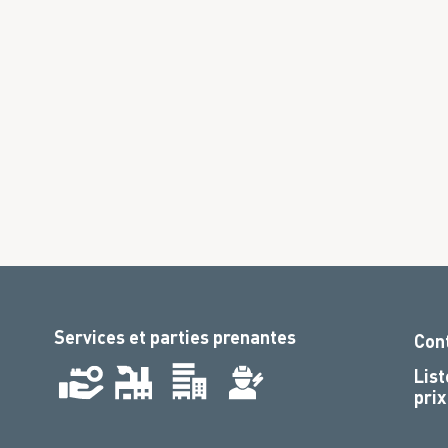
Services et parties prenantes
Con
List
prix